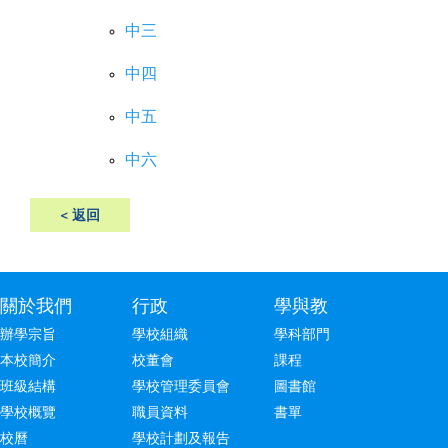
中三
中四
中五
中六
< 返回
關於我們
行政
學與教
辦學宗旨
學校組織
學科部門
本校簡介
校董會
課程
班級結構
學校管理委員會
圖書館
學校概覽
職員資料
書單
校曆
學校計劃及報告