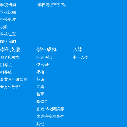
學校刊物
學校處理投拆指引
學校設施
學校短片
校歌
學校位置
聯絡我們
學生支援
學生成就
入學
價值觀教育
公開考試
中一入學
訓導組
傑出學生
輔導組
學術
事業及生涯規劃
藝術
全方位學習
音樂
體育
獎學金
香港學校朗誦節
大專院校畢業生
其他