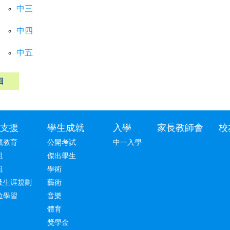
中三
中四
中五
回
支援
學生成就
入學
家長教師會
校
觀教育
公開考試
中一入學
組
傑出學生
組
學術
及生涯規劃
藝術
位學習
音樂
體育
獎學金