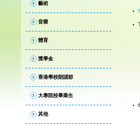
藝術
音樂
體育
獎學金
香港學校朗誦節
大專院校畢業生
其他