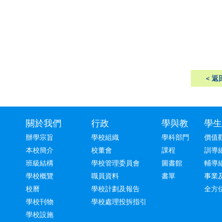
< 返
關於我們
行政
學與教
學生
辦學宗旨
學校組織
學科部門
價值
本校簡介
校董會
課程
訓導
班級結構
學校管理委員會
圖書館
輔導
學校概覽
職員資料
書單
事業
校曆
學校計劃及報告
全方
學校刊物
學校處理投拆指引
學校設施