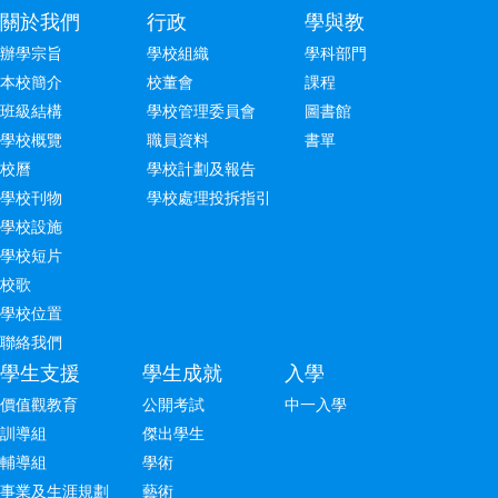
關於我們
行政
學與教
辦學宗旨
學校組織
學科部門
本校簡介
校董會
課程
班級結構
學校管理委員會
圖書館
學校概覽
職員資料
書單
校曆
學校計劃及報告
學校刊物
學校處理投拆指引
學校設施
學校短片
校歌
學校位置
聯絡我們
學生支援
學生成就
入學
價值觀教育
公開考試
中一入學
訓導組
傑出學生
輔導組
學術
事業及生涯規劃
藝術